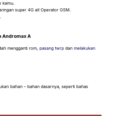
n kamu.
aringan super 4G all Operator GSM.
.
n Andromax A
udah mengganti rom,
pasang twrp
dan
melakukan
lukan bahan – bahan dasarnya, seperti bahas