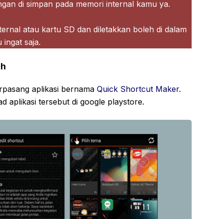
angan di simpan pada memori internal kamu ya.
rnal atau kartu SD dan diletakkan boleh di dalam
ingat saja.
3h
erpasang aplikasi bernama
Quick Shortcut Maker
.
aplikasi tersebut di google playstore.