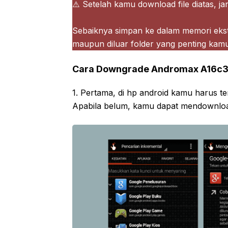
⚠️ Setelah kamu download file diatas, j
Sebaiknya simpan ke dalam memori ekste
maupun diluar folder yang penting kamu 
Cara Downgrade Andromax A16c
1. Pertama, di hp android kamu harus t
Apabila belum, kamu dapat mendownload 