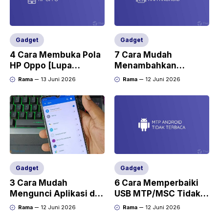
Gadget
Gadget
4 Cara Membuka Pola
7 Cara Mudah
HP Oppo [Lupa
Menambahkan
Password dan PIN]
Kapasitas RAM di HP
Rama
13 Juni 2026
Rama
12 Juni 2026
Tanpa Root
Gadget
Gadget
3 Cara Mudah
6 Cara Memperbaiki
Mengunci Aplikasi di
USB MTP/MSC Tidak
HP Realme C35 Data
Terbaca dan Muncul di
Rama
12 Juni 2026
Rama
12 Juni 2026
Aman
Android