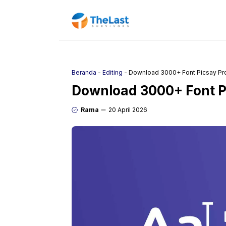
Langsung
ke
isi
Beranda
-
Editing
-
Download 3000+ Font Picsay Pr
Download 3000+ Font P
Rama
20 April 2026