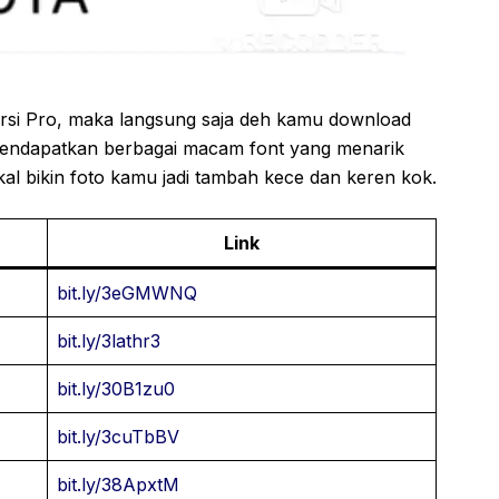
rsi Pro, maka langsung saja deh kamu download
k mendapatkan berbagai macam font yang menarik
akal bikin foto kamu jadi tambah kece dan keren kok.
Link
bit.ly/3eGMWNQ
bit.ly/3lathr3
bit.ly/30B1zu0
bit.ly/3cuTbBV
bit.ly/38ApxtM