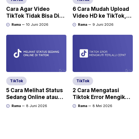
Cara Agar Video
6 Cara Mudah Upload
TikTok Tidak Bisa Di
Video HD ke TikTok,
Download
Tidak Buram Lagi
Rama
10 Juni 2026
Rama
9 Juni 2026
TikTok
TikTok
5 Cara Melihat Status
2 Cara Mengatasi
Sedang Online atau
Tiktok Error Mengikuti
Tidak di TikTok
Terlalu Cepat
Rama
8 Juni 2026
Rama
8 Mei 2026