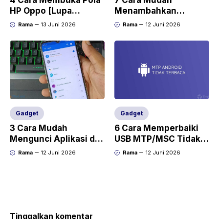
HP Oppo [Lupa
Menambahkan
Password dan PIN]
Kapasitas RAM di HP
Rama
13 Juni 2026
Rama
12 Juni 2026
Tanpa Root
Gadget
Gadget
3 Cara Mudah
6 Cara Memperbaiki
Mengunci Aplikasi di
USB MTP/MSC Tidak
HP Realme C35 Data
Terbaca dan Muncul di
Rama
12 Juni 2026
Rama
12 Juni 2026
Aman
Android
Tinggalkan komentar