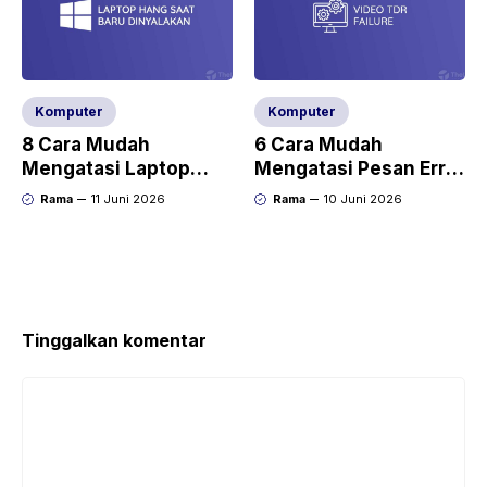
Komputer
Komputer
8 Cara Mudah
6 Cara Mudah
Mengatasi Laptop
Mengatasi Pesan Error
Hang Saat Baru
Video TDR Failure
Rama
11 Juni 2026
Rama
10 Juni 2026
Dinyalakan
Tinggalkan komentar
Komentar