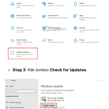
Step 3:
Klik tombol
Check for Updates
.