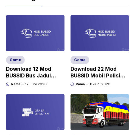
Game
Game
Download 12 Mod
Download 22 Mod
BUSSID Bus Jadul
BUSSID Mobil Polisi
(Lawas, Kotor,
Full Anim Terbaru
Rama
12 Juni 2026
Rama
11 Juni 2026
Dempul, Karatan)