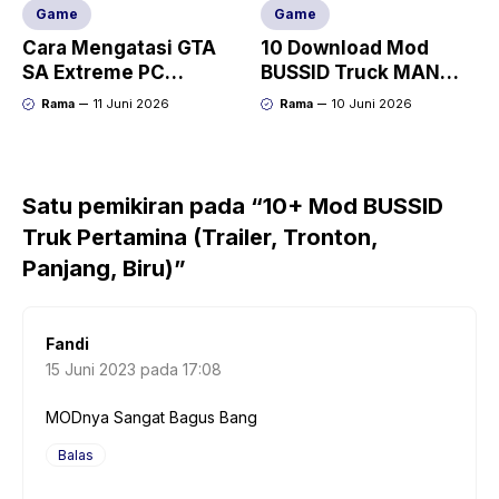
Game
Game
Cara Mengatasi GTA
10 Download Mod
SA Extreme PC
BUSSID Truck MAN
DirectX Version 9.0
(Tronton, Dolly, TGX)
Rama
11 Juni 2026
Rama
10 Juni 2026
Satu pemikiran pada “10+ Mod BUSSID
Truk Pertamina (Trailer, Tronton,
Panjang, Biru)”
Fandi
15 Juni 2023 pada 17:08
MODnya Sangat Bagus Bang
Balas