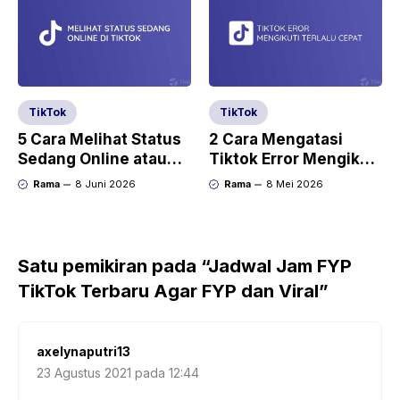
TikTok
TikTok
5 Cara Melihat Status
2 Cara Mengatasi
Sedang Online atau
Tiktok Error Mengikuti
Tidak di TikTok
Terlalu Cepat
Rama
8 Juni 2026
Rama
8 Mei 2026
Satu pemikiran pada “Jadwal Jam FYP
TikTok Terbaru Agar FYP dan Viral”
axelynaputri13
23 Agustus 2021 pada 12:44