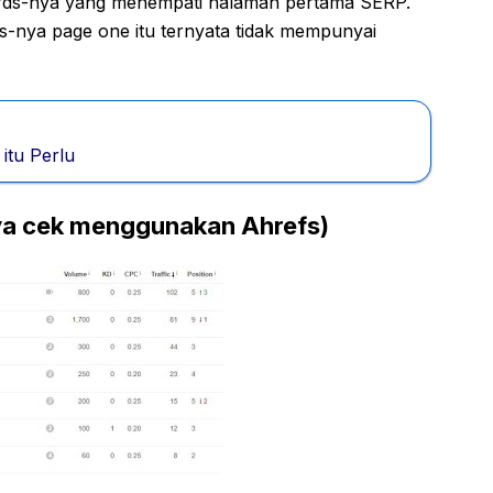
rds-nya yang menempati halaman pertama SERP.
s-nya page one itu ternyata tidak mempunyai
 itu Perlu
aya cek menggunakan Ahrefs)