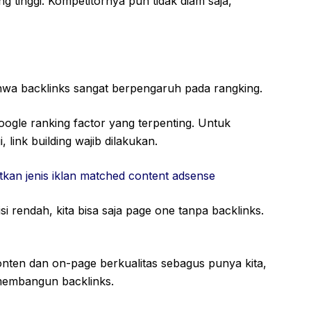
 tinggi. Kompetitornya pun tidak diam saja,
bahwa backlinks sangat berpengaruh pada rangking.
ogle ranking factor yang terpenting. Untuk
 link building wajib dilakukan.
an jenis iklan matched content adsense
 rendah, kita bisa saja page one tanpa backlinks.
nten dan on-page berkualitas sebagus punya kita,
ai membangun backlinks.