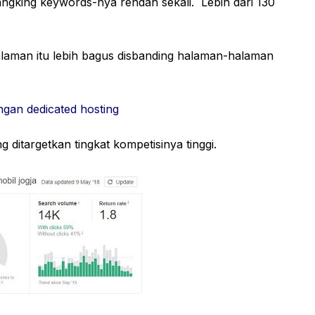
ngking keywords-nya rendah sekali. Lebih dari 130
alaman itu lebih bagus disbanding halaman-halaman
gan dedicated hosting
 ditargetkan tingkat kompetisinya tinggi.