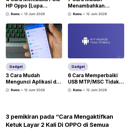
HP Oppo [Lupa
Menambahkan
Password dan PIN]
Kapasitas RAM di HP
Rama
13 Juni 2026
Rama
12 Juni 2026
Tanpa Root
Gadget
Gadget
3 Cara Mudah
6 Cara Memperbaiki
Mengunci Aplikasi di
USB MTP/MSC Tidak
HP Realme C35 Data
Terbaca dan Muncul di
Rama
12 Juni 2026
Rama
12 Juni 2026
Aman
Android
3 pemikiran pada “Cara Mengaktifkan
Ketuk Layar 2 Kali Di OPPO di Semua