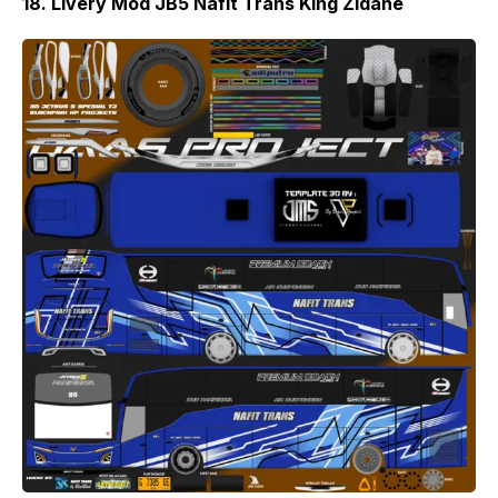
18. Livery Mod JB5 Nafit Trans King Zidane