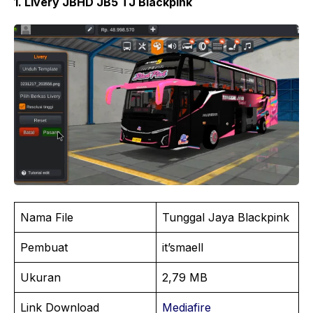
1. Livery JBHD JB5 TJ Blackpink
Nama File
Tunggal Jaya Blackpink
Pembuat
it’smaell
Ukuran
2,79 MB
Link Download
Mediafire