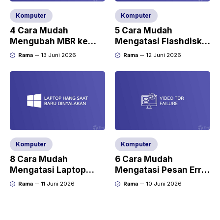
Komputer
Komputer
4 Cara Mudah
5 Cara Mudah
Mengubah MBR ke
Mengatasi Flashdisk
GPT di Windows 10
Tidak Bisa Diformat
Rama
13 Juni 2026
Rama
12 Juni 2026
Komputer
Komputer
8 Cara Mudah
6 Cara Mudah
Mengatasi Laptop
Mengatasi Pesan Error
Hang Saat Baru
Video TDR Failure
Rama
11 Juni 2026
Rama
10 Juni 2026
Dinyalakan