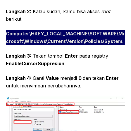
Langkah 2:
Kalau sudah, kamu bisa akses
root
berikut.
Computer\HKEY_LOCAL_MACHINE\SOFTWARE\Mi
crosoft\Windows\CurrentVersion\Policies\System
.
Langkah
3:
Tekan tombol
Enter
pada registry
EnableCursorSuppresion
.
Langkah
4:
Ganti
Value
menjadi
0
dan tekan
Enter
untuk menyimpan perubahannya.