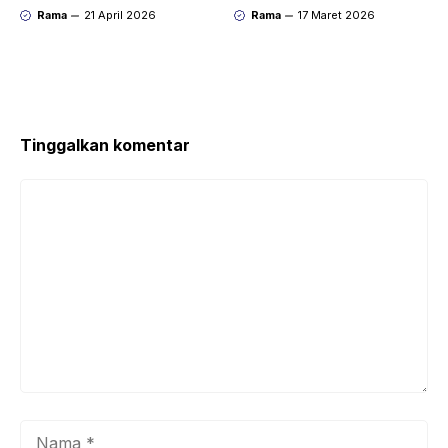
Sendiri
Mengubah ke Kuota
Rama
21 April 2026
Rama
17 Maret 2026
Reguler
Tinggalkan komentar
Komentar
Nama