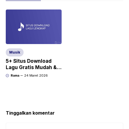
Musik
5+ Situs Download
Lagu Gratis Mudah &
Cepat [Android + PC]
Rama
24 Maret 2026
Tinggalkan komentar
Komentar