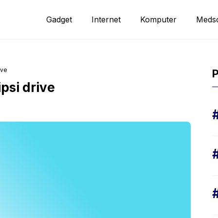
Gadget
Internet
Komputer
Meds
ive
P
psi drive