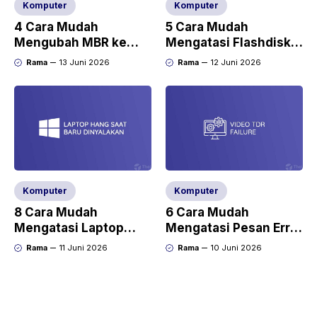
Komputer
Komputer
4 Cara Mudah
5 Cara Mudah
Mengubah MBR ke
Mengatasi Flashdisk
GPT di Windows 10
Tidak Bisa Diformat
Rama
13 Juni 2026
Rama
12 Juni 2026
Komputer
Komputer
8 Cara Mudah
6 Cara Mudah
Mengatasi Laptop
Mengatasi Pesan Error
Hang Saat Baru
Video TDR Failure
Rama
11 Juni 2026
Rama
10 Juni 2026
Dinyalakan