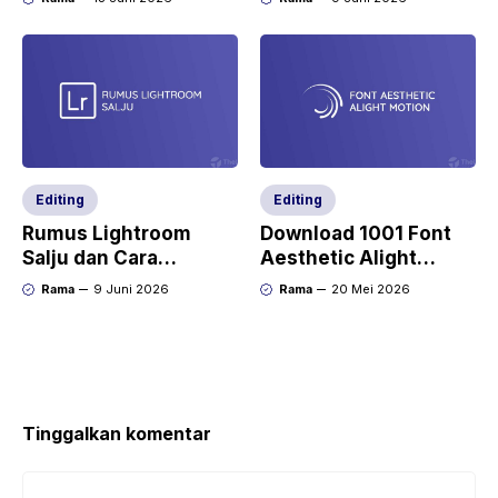
Pemula)
di Photoshop
Editing
Editing
Rumus Lightroom
Download 1001 Font
Salju dan Cara
Aesthetic Alight
Mengeditnya di Picsay
Motion Lengkap!
Rama
9 Juni 2026
Rama
20 Mei 2026
Pro
Tinggalkan komentar
Komentar