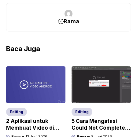
Rama
Baca Juga
Editing
Editing
2 Aplikasi untuk
5 Cara Mengatasi
Membuat Video di
Could Not Complete
Android (Cocok buat
Your Request Because
Rama
13 Juni 2026
Rama
9 Juni 2026