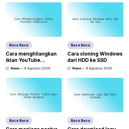
Baca Baca
Baca Baca
Cara menghilangkan
Cara cloning Windows
iklan YouTube
dari HDD ke SSD
(AdBlock)
Rama
8 Agustus 2026
Rama
8 Agustus 2026
Baca Baca
Baca Baca