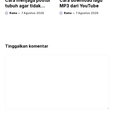
Cara menjaga postur
Cara download lagu
tubuh agar tidak
MP3 dari YouTube
bungkuk
Rama
7 Agustus 2026
Rama
7 Agustus 2026
Tinggalkan komentar
Komentar