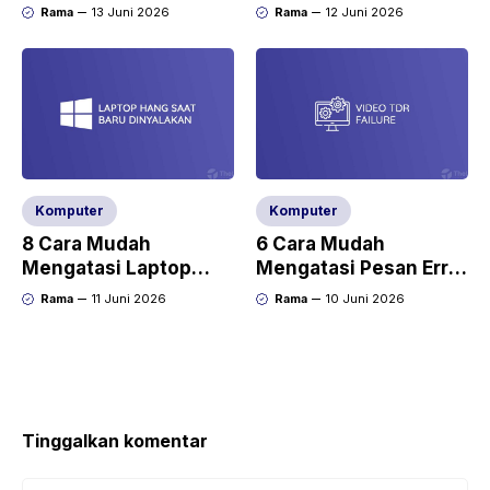
GPT di Windows 10
Tidak Bisa Diformat
Rama
13 Juni 2026
Rama
12 Juni 2026
Komputer
Komputer
8 Cara Mudah
6 Cara Mudah
Mengatasi Laptop
Mengatasi Pesan Error
Hang Saat Baru
Video TDR Failure
Rama
11 Juni 2026
Rama
10 Juni 2026
Dinyalakan
Tinggalkan komentar