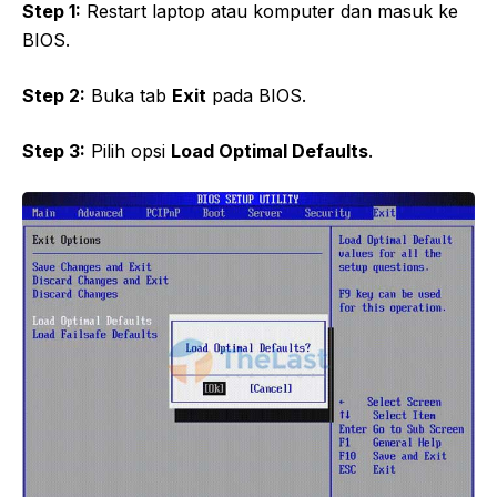
Step 1:
Restart laptop atau komputer dan masuk ke
BIOS.
Step 2:
Buka tab
Exit
pada BIOS.
Step 3:
Pilih opsi
Load Optimal Defaults
.