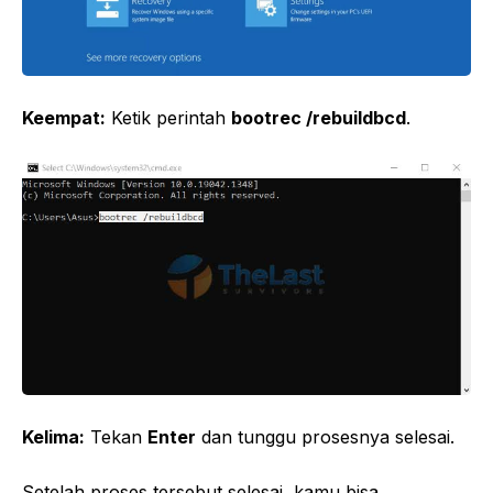
Keempat:
Ketik perintah
bootrec /rebuildbcd
.
Kelima:
Tekan
Enter
dan tunggu prosesnya selesai.
Setelah proses tersebut selesai, kamu bisa