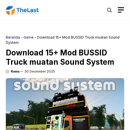
Langsung
M
ke
isi
Beranda
-
Game
-
Download 15+ Mod BUSSID Truck muatan Sound
System
Download 15+ Mod BUSSID
Truck muatan Sound System
Rama
30 Desember 2025