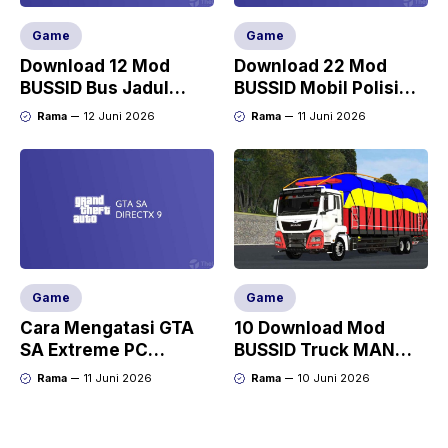
Game
Game
Download 12 Mod
Download 22 Mod
BUSSID Bus Jadul
BUSSID Mobil Polisi
(Lawas, Kotor,
Full Anim Terbaru
Rama
12 Juni 2026
Rama
11 Juni 2026
Dempul, Karatan)
Game
Game
Cara Mengatasi GTA
10 Download Mod
SA Extreme PC
BUSSID Truck MAN
DirectX Version 9.0
(Tronton, Dolly, TGX)
Rama
11 Juni 2026
Rama
10 Juni 2026