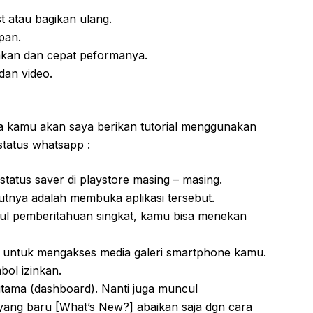
 atau bagikan ulang.
pan.
kan dan cepat peformanya.
dan video.
nya kamu akan saya berikan tutorial menggunakan
status whatsapp :
 status saver di playstore masing – masing.
jutnya adalah membuka aplikasi tersebut.
l pemberitahuan singkat, kamu bisa menekan
an untuk mengakses media galeri smartphone kamu.
ol izinkan.
tama (dashboard). Nanti juga muncul
yang baru [What’s New?] abaikan saja dgn cara