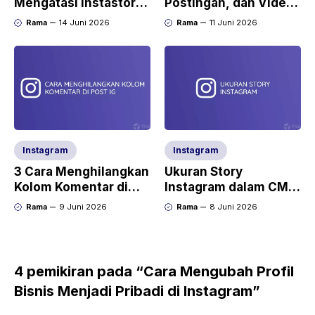
Mengatasi Instastory
Postingan, dan Video
Patah – Patah
di Instagram
Rama
14 Juni 2026
Rama
11 Juni 2026
Instagram
Instagram
3 Cara Menghilangkan
Ukuran Story
Kolom Komentar di
Instagram dalam CM
Post Instagram
dan Pixel +
Rama
9 Juni 2026
Rama
8 Juni 2026
Templatenya
4 pemikiran pada “Cara Mengubah Profil
Bisnis Menjadi Pribadi di Instagram”