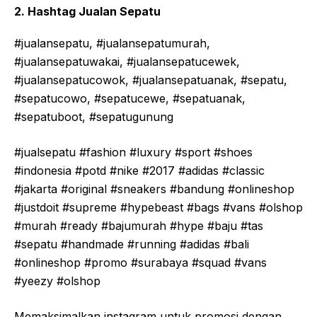
2. Hashtag Jualan Sepatu
#jualansepatu, #jualansepatumurah,
#jualansepatuwakai, #jualansepatucewek,
#jualansepatucowok, #jualansepatuanak, #sepatu,
#sepatucowo, #sepatucewe, #sepatuanak,
#sepatuboot, #sepatugunung
#jualsepatu #fashion #luxury #sport #shoes
#indonesia #potd #nike #2017 #adidas #classic
#jakarta #original #sneakers #bandung #onlineshop
#justdoit #supreme #hypebeast #bags #vans #olshop
#murah #ready #bajumurah #hype #baju #tas
#sepatu #handmade #running #adidas #bali
#onlineshop #promo #surabaya #squad #vans
#yeezy #olshop
Memaksimalkan instagram untuk promosi dengan