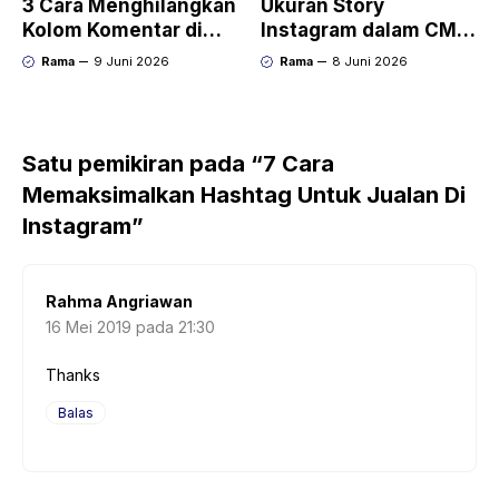
3 Cara Menghilangkan
Ukuran Story
Kolom Komentar di
Instagram dalam CM
Post Instagram
dan Pixel +
Rama
9 Juni 2026
Rama
8 Juni 2026
Templatenya
Satu pemikiran pada “7 Cara
Memaksimalkan Hashtag Untuk Jualan Di
Instagram”
Rahma Angriawan
16 Mei 2019 pada 21:30
Thanks
Balas