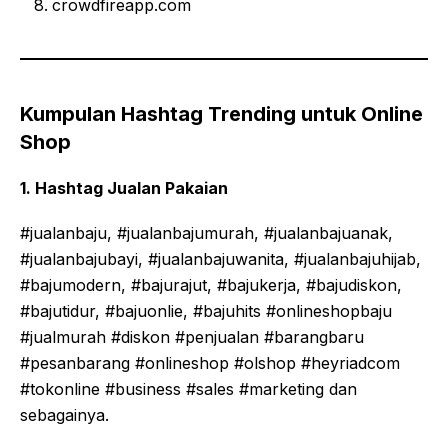
crowdfireapp.com
Kumpulan Hashtag Trending untuk Online
Shop
1. Hashtag Jualan Pakaian
#jualanbaju, #jualanbajumurah, #jualanbajuanak,
#jualanbajubayi, #jualanbajuwanita, #jualanbajuhijab,
#bajumodern, #bajurajut, #bajukerja, #bajudiskon,
#bajutidur, #bajuonlie, #bajuhits #onlineshopbaju
#jualmurah #diskon #penjualan #barangbaru
#pesanbarang #onlineshop #olshop #heyriadcom
#tokonline #business #sales #marketing dan
sebagainya.