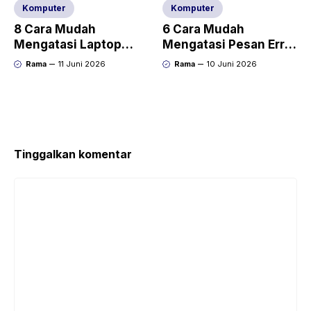
Komputer
Komputer
8 Cara Mudah
6 Cara Mudah
Mengatasi Laptop
Mengatasi Pesan Error
Hang Saat Baru
Video TDR Failure
Rama
11 Juni 2026
Rama
10 Juni 2026
Dinyalakan
Tinggalkan komentar
Komentar