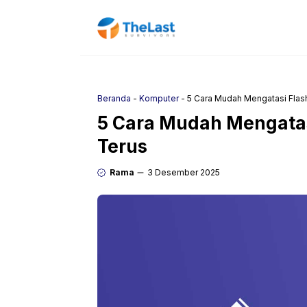
Langsung
ke
isi
Beranda
-
Komputer
-
5 Cara Mudah Mengatasi Flas
5 Cara Mudah Mengatas
Terus
Rama
3 Desember 2025