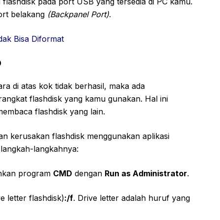
 flashdisk pada port USB yang tersedia di PC kamu.
ort belakang
(Backpanel Port)
.
dak Bisa Diformat
D
 di atas kok tidak berhasil, maka ada
angkat flashdisk yang kamu gunakan. Hal ini
membaca flashdisk yang lain.
n kerusakan flashdisk menggunakan aplikasi
 langkah-langkahnya:
lankan program
CMD
dengan
Run as Administrator
.
e letter flashdisk)
:/f
. Drive letter adalah huruf yang