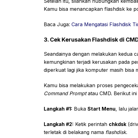
Setelah itu, silahkan hubungkan kembali
Kamu bisa menancapkan flashdisk ke p
Baca Juga:
Cara Mengatasi Flashdisk Ti
3. Cek Kerusakan Flashdisk di CM
Seandainya dengan melakukan kedua cara
kemungkinan terjadi kerusakan pada per
diperkuat lagi jika komputer masih bisa 
Kamu bisa melakukan proses pengeceka
Command Prompt
atau CMD. Berikut ini
Langkah #1:
Buka
Start Menu
, lalu ja
Langkah #2:
Ketik perintah
chkdsk
(driv
terletak di belakang nama
flashdisk
.