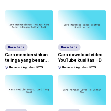
Baca Baca
Baca Baca
Cara membersihkan
Cara download video
telinga yang benar
YouTube kualitas HD
(jangan cotton bud)
Rama
7 Agustus 2026
Rama
7 Agustus 2026