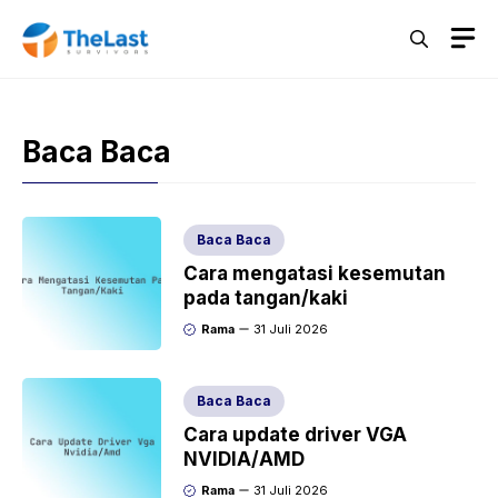
Langsung
M
ke
isi
Baca Baca
Baca Baca
Cara mengatasi kesemutan
pada tangan/kaki
Rama
31 Juli 2026
Baca Baca
Cara update driver VGA
NVIDIA/AMD
Rama
31 Juli 2026