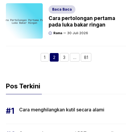
Baca Baca
Cara pertolongan pertama
pada luka bakar ringan
Rama
30 Juli 2026
1
2
3
…
81
Halaman
Halaman
Halaman
Halaman
Pos Terkini
Cara menghilangkan kutil secara alami