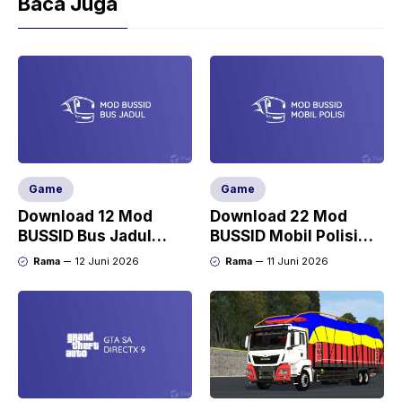
Baca Juga
Game
Game
Download 12 Mod
Download 22 Mod
BUSSID Bus Jadul
BUSSID Mobil Polisi
(Lawas, Kotor,
Full Anim Terbaru
Rama
12 Juni 2026
Rama
11 Juni 2026
Dempul, Karatan)