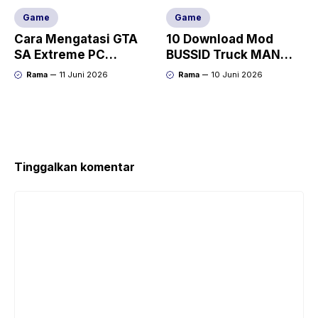
Game
Game
Cara Mengatasi GTA
10 Download Mod
SA Extreme PC
BUSSID Truck MAN
DirectX Version 9.0
(Tronton, Dolly, TGX)
Rama
11 Juni 2026
Rama
10 Juni 2026
Tinggalkan komentar
Komentar