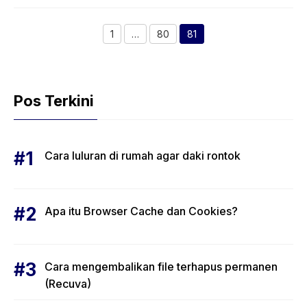
1
…
80
81
Halaman
Halaman
Halaman
Pos Terkini
Cara luluran di rumah agar daki rontok
Apa itu Browser Cache dan Cookies?
Cara mengembalikan file terhapus permanen
(Recuva)