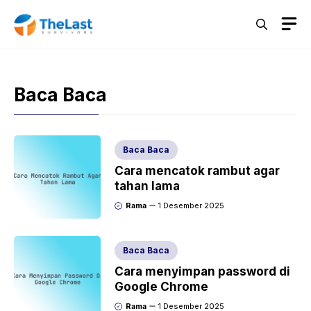
Langsung
M
ke
isi
Baca Baca
Baca Baca
Cara mencatok rambut agar
tahan lama
Rama
1 Desember 2025
Baca Baca
Cara menyimpan password di
Google Chrome
Rama
1 Desember 2025