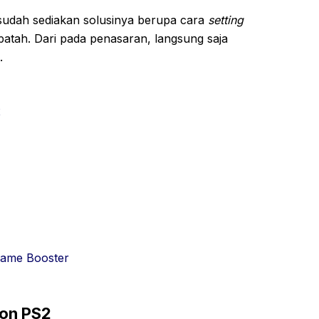
 sudah sediakan solusinya berupa cara
setting
atah. Dari pada penasaran, langsung saja
.
2
ame Booster
mon PS2