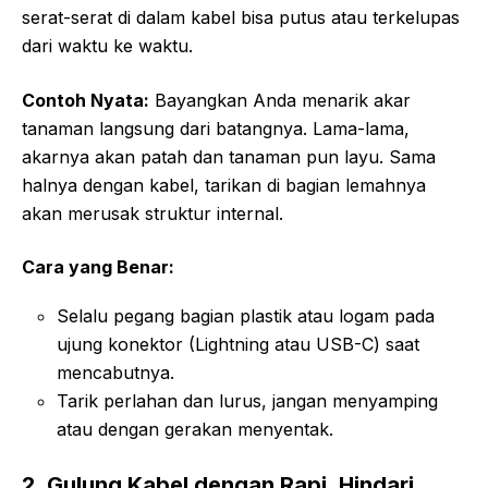
serat-serat di dalam kabel bisa putus atau terkelupas
dari waktu ke waktu.
Contoh Nyata:
Bayangkan Anda menarik akar
tanaman langsung dari batangnya. Lama-lama,
akarnya akan patah dan tanaman pun layu. Sama
halnya dengan kabel, tarikan di bagian lemahnya
akan merusak struktur internal.
Cara yang Benar:
Selalu pegang bagian plastik atau logam pada
ujung konektor (Lightning atau USB-C) saat
mencabutnya.
Tarik perlahan dan lurus, jangan menyamping
atau dengan gerakan menyentak.
2. Gulung Kabel dengan Rapi, Hindari