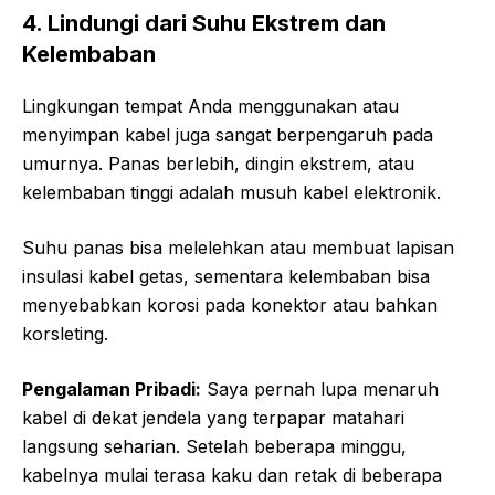
4. Lindungi dari Suhu Ekstrem dan
Kelembaban
Lingkungan tempat Anda menggunakan atau
menyimpan kabel juga sangat berpengaruh pada
umurnya. Panas berlebih, dingin ekstrem, atau
kelembaban tinggi adalah musuh kabel elektronik.
Suhu panas bisa melelehkan atau membuat lapisan
insulasi kabel getas, sementara kelembaban bisa
menyebabkan korosi pada konektor atau bahkan
korsleting.
Pengalaman Pribadi:
Saya pernah lupa menaruh
kabel di dekat jendela yang terpapar matahari
langsung seharian. Setelah beberapa minggu,
kabelnya mulai terasa kaku dan retak di beberapa