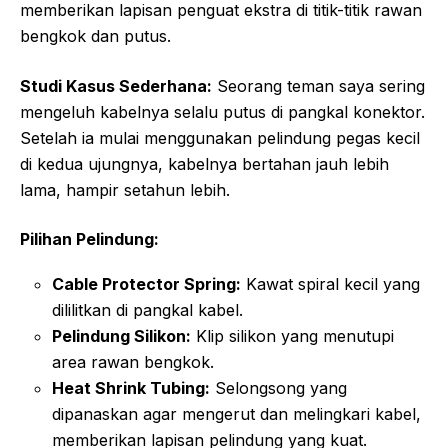
memberikan lapisan penguat ekstra di titik-titik rawan
bengkok dan putus.
Studi Kasus Sederhana:
Seorang teman saya sering
mengeluh kabelnya selalu putus di pangkal konektor.
Setelah ia mulai menggunakan pelindung pegas kecil
di kedua ujungnya, kabelnya bertahan jauh lebih
lama, hampir setahun lebih.
Pilihan Pelindung:
Cable Protector Spring:
Kawat spiral kecil yang
dililitkan di pangkal kabel.
Pelindung Silikon:
Klip silikon yang menutupi
area rawan bengkok.
Heat Shrink Tubing:
Selongsong yang
dipanaskan agar mengerut dan melingkari kabel,
memberikan lapisan pelindung yang kuat.