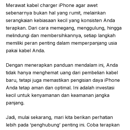
Merawat kabel charger iPhone agar awet
sebenarnya bukan hal yang rumit, melainkan
serangkaian kebiasaan kecil yang konsisten Anda
terapkan. Dari cara memegang, menggulung, hingga
melindungi dan membersihkannya, setiap langkah
memiliki peran penting dalam memperpanjang usia
pakai kabel Anda.
Dengan menerapkan panduan mendalam ini, Anda
tidak hanya menghemat uang dari pembelian kabel
baru, tetapi juga memastikan pengisian daya iPhone
Anda tetap aman dan optimal. Ini adalah investasi
kecil untuk kenyamanan dan keamanan jangka
panjang.
Jadi, mulai sekarang, mari kita berikan perhatian
lebih pada ‘penghubung’ penting ini. Coba terapkan