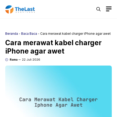
Langsung
M
ke
isi
Beranda
-
Baca Baca
-
Cara merawat kabel charger iPhone agar awet
Cara merawat kabel charger
iPhone agar awet
Rama
22 Juli 2026