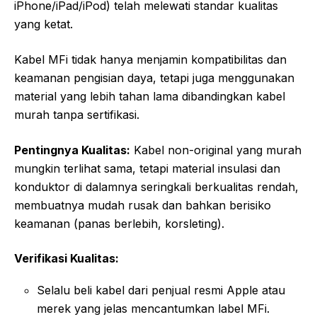
iPhone/iPad/iPod) telah melewati standar kualitas
yang ketat.
Kabel MFi tidak hanya menjamin kompatibilitas dan
keamanan pengisian daya, tetapi juga menggunakan
material yang lebih tahan lama dibandingkan kabel
murah tanpa sertifikasi.
Pentingnya Kualitas:
Kabel non-original yang murah
mungkin terlihat sama, tetapi material insulasi dan
konduktor di dalamnya seringkali berkualitas rendah,
membuatnya mudah rusak dan bahkan berisiko
keamanan (panas berlebih, korsleting).
Verifikasi Kualitas:
Selalu beli kabel dari penjual resmi Apple atau
merek yang jelas mencantumkan label MFi.