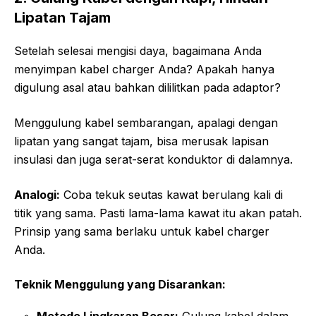
Lipatan Tajam
Setelah selesai mengisi daya, bagaimana Anda
menyimpan kabel charger Anda? Apakah hanya
digulung asal atau bahkan dililitkan pada adaptor?
Menggulung kabel sembarangan, apalagi dengan
lipatan yang sangat tajam, bisa merusak lapisan
insulasi dan juga serat-serat konduktor di dalamnya.
Analogi:
Coba tekuk seutas kawat berulang kali di
titik yang sama. Pasti lama-lama kawat itu akan patah.
Prinsip yang sama berlaku untuk kabel charger
Anda.
Teknik Menggulung yang Disarankan:
Metode Lingkaran Besar:
Gulung kabel dalam