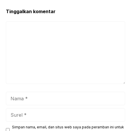
Tinggalkan komentar
Komentar
Nama
Surel
Simpan nama, email, dan situs web saya pada peramban ini untuk
Situs