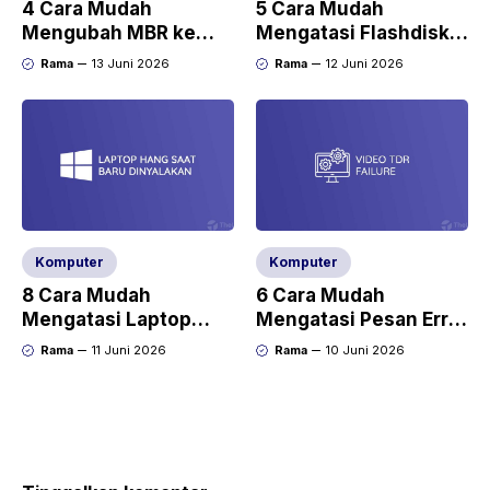
4 Cara Mudah
5 Cara Mudah
Mengubah MBR ke
Mengatasi Flashdisk
GPT di Windows 10
Tidak Bisa Diformat
Rama
13 Juni 2026
Rama
12 Juni 2026
Komputer
Komputer
8 Cara Mudah
6 Cara Mudah
Mengatasi Laptop
Mengatasi Pesan Error
Hang Saat Baru
Video TDR Failure
Rama
11 Juni 2026
Rama
10 Juni 2026
Dinyalakan