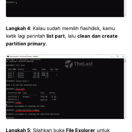
Langkah 4
: Kalau sudah memilih flashdisk, kamu
ketik lagi perintah
list part
, lalu
clean
dan create
partition primary
.
Langkah 5
: Silahkan buka
File Explorer
untuk