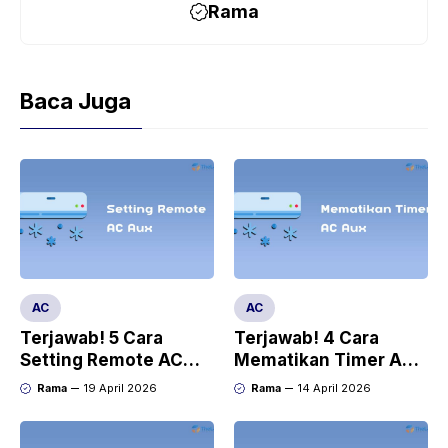
Rama
Baca Juga
AC
AC
Terjawab! 5 Cara
Terjawab! 4 Cara
Setting Remote AC
Mematikan Timer AC
Aux dengan Mudah
Aux dengan Mudah
Rama
19 April 2026
Rama
14 April 2026