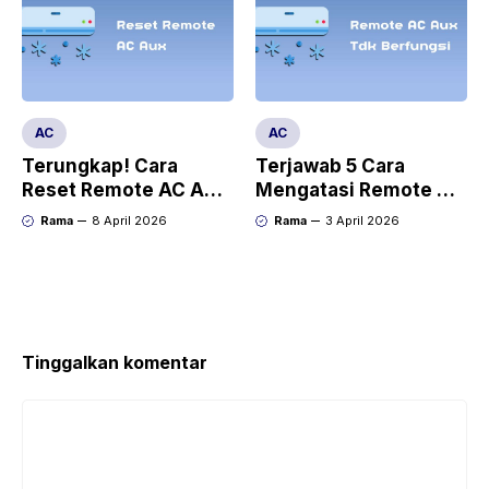
AC
AC
Terungkap! Cara
Terjawab 5 Cara
Reset Remote AC Aux
Mengatasi Remote AC
dengan Mudah
Aux Tidak Berfungsi
Rama
8 April 2026
Rama
3 April 2026
Tinggalkan komentar
Komentar