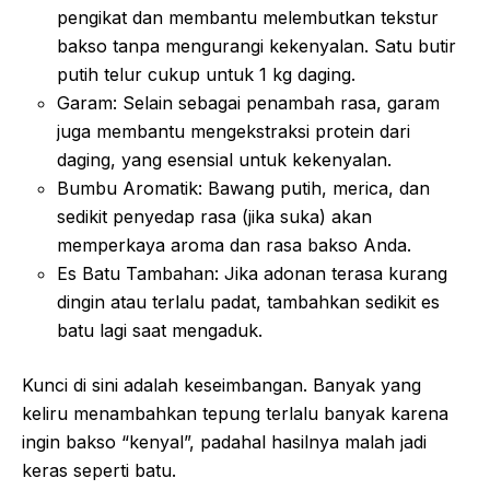
pengikat dan membantu melembutkan tekstur
bakso tanpa mengurangi kekenyalan. Satu butir
putih telur cukup untuk 1 kg daging.
Garam: Selain sebagai penambah rasa, garam
juga membantu mengekstraksi protein dari
daging, yang esensial untuk kekenyalan.
Bumbu Aromatik: Bawang putih, merica, dan
sedikit penyedap rasa (jika suka) akan
memperkaya aroma dan rasa bakso Anda.
Es Batu Tambahan: Jika adonan terasa kurang
dingin atau terlalu padat, tambahkan sedikit es
batu lagi saat mengaduk.
Kunci di sini adalah keseimbangan. Banyak yang
keliru menambahkan tepung terlalu banyak karena
ingin bakso “kenyal”, padahal hasilnya malah jadi
keras seperti batu.