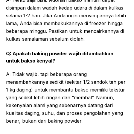
disimpan dalam wadah kedap udara di dalam kulkas
selama 1-2 hari. Jika Anda ingin menyimpannya lebih
lama, Anda bisa membekukannya di freezer hingga
beberapa minggu. Pastikan untuk mencairkannya di
kulkas semalaman sebelum diolah.
Q: Apakah baking powder wajib ditambahkan
untuk bakso kenyal?
A: Tidak wajib, tapi beberapa orang
menambahkannya sedikit (sekitar 1/2 sendok teh per
1 kg daging) untuk membantu bakso memiliki tekstur
yang sedikit lebih ringan dan “membal”. Namun,
kekenyalan alami yang sebenarnya datang dari
kualitas daging, suhu, dan proses pengolahan yang
benar, bukan dari baking powder.