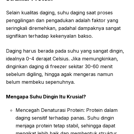
Selain kualitas daging, suhu daging saat proses
penggilingan dan pengadukan adalah faktor yang
seringkali diremehkan, padahal dampaknya sangat
signifikan terhadap kekenyalan bakso.
Daging harus berada pada suhu yang sangat dingin,
idealnya 0-4 derajat Celsius. Jika memungkinkan,
dinginkan daging di freezer sekitar 30-60 menit
sebelum digiling, hingga agak mengeras namun
belum membeku sepenuhnya.
Mengapa Suhu Dingin Itu Krusial?
Mencegah Denaturasi Protein: Protein dalam
daging sensitif terhadap panas. Suhu dingin
menjaga protein tetap stabil, sehingga dapat
mengikat lebih baik dan membentuk struktur