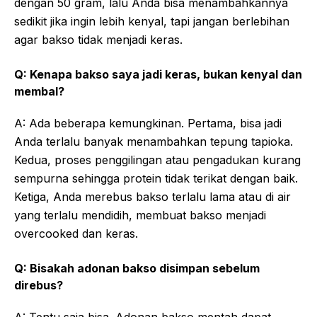
dengan 50 gram, lalu Anda bisa menambahkannya
sedikit jika ingin lebih kenyal, tapi jangan berlebihan
agar bakso tidak menjadi keras.
Q: Kenapa bakso saya jadi keras, bukan kenyal dan
membal?
A: Ada beberapa kemungkinan. Pertama, bisa jadi
Anda terlalu banyak menambahkan tepung tapioka.
Kedua, proses penggilingan atau pengadukan kurang
sempurna sehingga protein tidak terikat dengan baik.
Ketiga, Anda merebus bakso terlalu lama atau di air
yang terlalu mendidih, membuat bakso menjadi
overcooked dan keras.
Q: Bisakah adonan bakso disimpan sebelum
direbus?
A: Tentu saja bisa. Adonan bakso mentah dapat