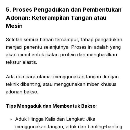
5. Proses Pengadukan dan Pembentukan
Adonan: Keterampilan Tangan atau
Mesin
Setelah semua bahan tercampur, tahap pengadukan
menjadi penentu selanjutnya. Proses ini adalah yang
akan membentuk ikatan protein dan menghasilkan
tekstur elastis.
Ada dua cara utama: menggunakan tangan dengan
teknik dibanting, atau menggunakan mixer khusus
adonan bakso.
Tips Mengaduk dan Membentuk Bakso:
Aduk Hingga Kalis dan Lengket: Jika
menggunakan tangan, aduk dan banting-banting