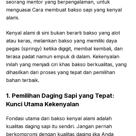
seorang mentor yang berpengalaman, untuk
menguasai Cara membuat bakso sapi yang kenyal
alami.
Kenyal alami di sini bukan berarti bakso yang alot
atau keras, melainkan bakso yang memiliki daya
pegas (springy) ketika digigit, membal kembali, dan
terasa padat namun empuk di dalam. Kekenyalan
inilah yang menjadi ciri khas bakso berkualitas, yang
dihasilkan dari proses yang tepat dan pemilihan
bahan terbaik.
1. Pemilihan Daging Sapi yang Tepat:
Kunci Utama Kekenyalan
Fondasi utama dari bakso kenyal alami adalah
kualitas daging sapi itu sendiri. Jangan pernah
berkompromi dengan kualitas daging jika Anda