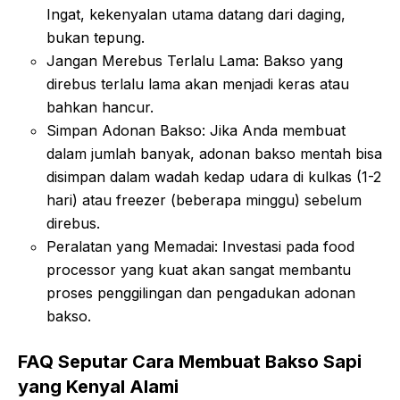
Ingat, kekenyalan utama datang dari daging,
bukan tepung.
Jangan Merebus Terlalu Lama: Bakso yang
direbus terlalu lama akan menjadi keras atau
bahkan hancur.
Simpan Adonan Bakso: Jika Anda membuat
dalam jumlah banyak, adonan bakso mentah bisa
disimpan dalam wadah kedap udara di kulkas (1-2
hari) atau freezer (beberapa minggu) sebelum
direbus.
Peralatan yang Memadai: Investasi pada food
processor yang kuat akan sangat membantu
proses penggilingan dan pengadukan adonan
bakso.
FAQ Seputar Cara Membuat Bakso Sapi
yang Kenyal Alami