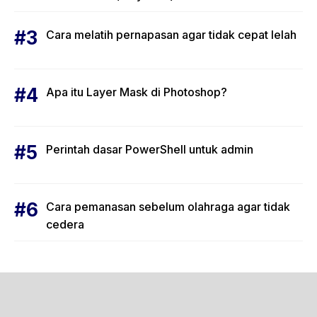
Cara melatih pernapasan agar tidak cepat lelah
Apa itu Layer Mask di Photoshop?
Perintah dasar PowerShell untuk admin
Cara pemanasan sebelum olahraga agar tidak
cedera