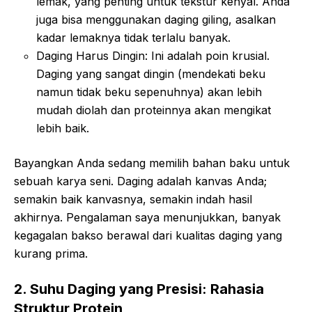
lemak, yang penting untuk tekstur kenyal. Anda
juga bisa menggunakan daging giling, asalkan
kadar lemaknya tidak terlalu banyak.
Daging Harus Dingin: Ini adalah poin krusial.
Daging yang sangat dingin (mendekati beku
namun tidak beku sepenuhnya) akan lebih
mudah diolah dan proteinnya akan mengikat
lebih baik.
Bayangkan Anda sedang memilih bahan baku untuk
sebuah karya seni. Daging adalah kanvas Anda;
semakin baik kanvasnya, semakin indah hasil
akhirnya. Pengalaman saya menunjukkan, banyak
kegagalan bakso berawal dari kualitas daging yang
kurang prima.
2. Suhu Daging yang Presisi: Rahasia
Struktur Protein