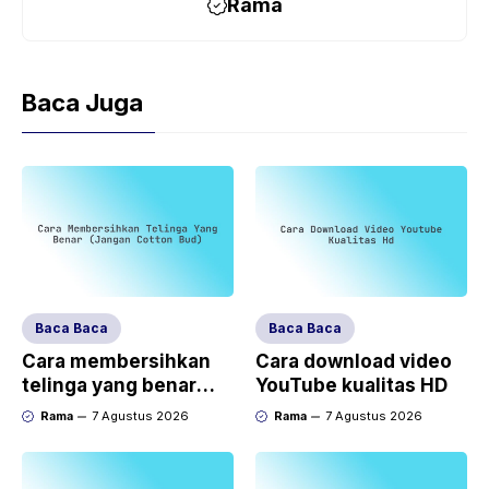
Rama
Baca Juga
Baca Baca
Baca Baca
Cara membersihkan
Cara download video
telinga yang benar
YouTube kualitas HD
(jangan cotton bud)
Rama
7 Agustus 2026
Rama
7 Agustus 2026