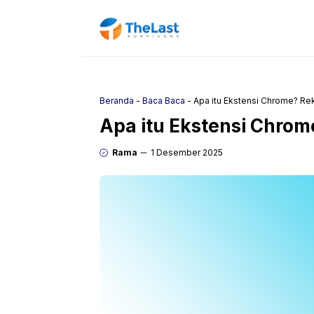
Langsung
ke
isi
Beranda
-
Baca Baca
-
Apa itu Ekstensi Chrome? Re
Apa itu Ekstensi Chrom
Rama
1 Desember 2025