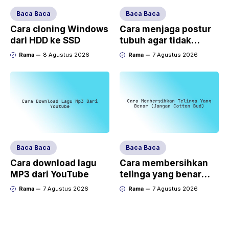
Baca Baca
Baca Baca
Cara cloning Windows
Cara menjaga postur
dari HDD ke SSD
tubuh agar tidak
bungkuk
Rama
8 Agustus 2026
Rama
7 Agustus 2026
Baca Baca
Baca Baca
Cara download lagu
Cara membersihkan
MP3 dari YouTube
telinga yang benar
(jangan cotton bud)
Rama
7 Agustus 2026
Rama
7 Agustus 2026