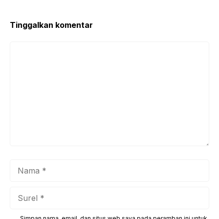
Tinggalkan komentar
Komentar
Nama
Surel
Simpan nama, email, dan situs web saya pada peramban ini untuk