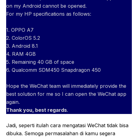
on my Android cannot be opened.
For my HP specifications as follows:
1. OPPO A7
2. ColorOS 5.2
3. Android 8.1
4. RAM 4GB
5. Remaining 40 GB of space
6. Qualcomm SDM450 Snapdragon 450
Hope the WeChat team will immediately provide the
best solution for me so I can open the WeChat app
again.
Thank you, best regards
.
Jadi, seperti itulah cara mengatasi WeChat tidak bisa
dibuka. Semoga permasalahan di kamu segera