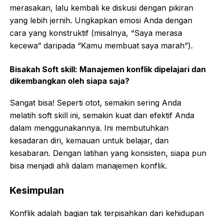
merasakan, lalu kembali ke diskusi dengan pikiran
yang lebih jernih. Ungkapkan emosi Anda dengan
cara yang konstruktif (misalnya, “Saya merasa
kecewa” daripada “Kamu membuat saya marah”).
Bisakah Soft skill: Manajemen konflik dipelajari dan
dikembangkan oleh siapa saja?
Sangat bisa! Seperti otot, semakin sering Anda
melatih soft skill ini, semakin kuat dan efektif Anda
dalam menggunakannya. Ini membutuhkan
kesadaran diri, kemauan untuk belajar, dan
kesabaran. Dengan latihan yang konsisten, siapa pun
bisa menjadi ahli dalam manajemen konflik.
Kesimpulan
Konflik adalah bagian tak terpisahkan dari kehidupan