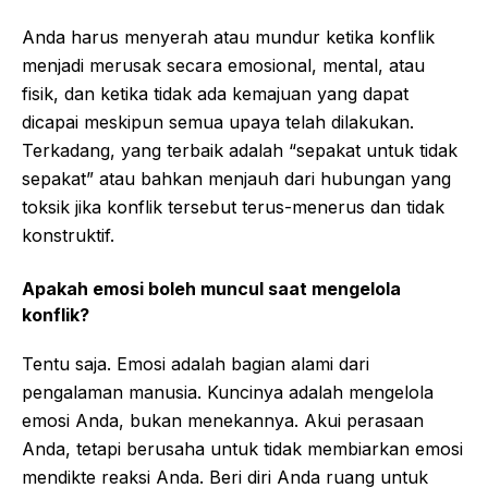
Anda harus menyerah atau mundur ketika konflik
menjadi merusak secara emosional, mental, atau
fisik, dan ketika tidak ada kemajuan yang dapat
dicapai meskipun semua upaya telah dilakukan.
Terkadang, yang terbaik adalah “sepakat untuk tidak
sepakat” atau bahkan menjauh dari hubungan yang
toksik jika konflik tersebut terus-menerus dan tidak
konstruktif.
Apakah emosi boleh muncul saat mengelola
konflik?
Tentu saja. Emosi adalah bagian alami dari
pengalaman manusia. Kuncinya adalah mengelola
emosi Anda, bukan menekannya. Akui perasaan
Anda, tetapi berusaha untuk tidak membiarkan emosi
mendikte reaksi Anda. Beri diri Anda ruang untuk