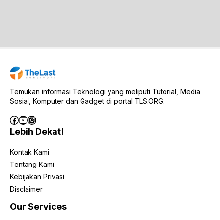
Temukan informasi Teknologi yang meliputi Tutorial, Media
Sosial, Komputer dan Gadget di portal TLS.ORG.
Facebook
YouTube
Instagram
Lebih Dekat!
Kontak Kami
Tentang Kami
Kebijakan Privasi
Disclaimer
Our Services