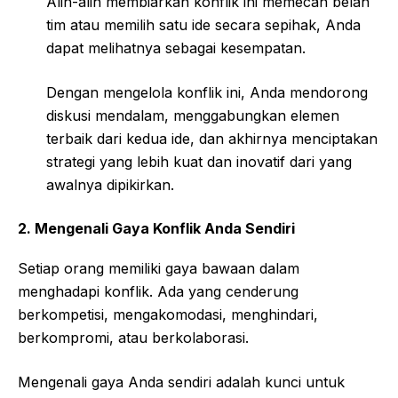
Alih-alih membiarkan konflik ini memecah belah
tim atau memilih satu ide secara sepihak, Anda
dapat melihatnya sebagai kesempatan.
Dengan mengelola konflik ini, Anda mendorong
diskusi mendalam, menggabungkan elemen
terbaik dari kedua ide, dan akhirnya menciptakan
strategi yang lebih kuat dan inovatif dari yang
awalnya dipikirkan.
2. Mengenali Gaya Konflik Anda Sendiri
Setiap orang memiliki gaya bawaan dalam
menghadapi konflik. Ada yang cenderung
berkompetisi, mengakomodasi, menghindari,
berkompromi, atau berkolaborasi.
Mengenali gaya Anda sendiri adalah kunci untuk