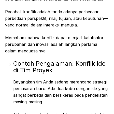
Padahal, konflik adalah tanda adanya perbedaan—
perbedaan perspektif, nilai, tujuan, atau kebutuhan—
yang normal dalam interaksi manusia.
Memahami bahwa konflik dapat menjadi katalisator
perubahan dan inovasi adalah langkah pertama
dalam menguasainya.
Contoh Pengalaman: Konflik Ide
di Tim Proyek
Bayangkan tim Anda sedang merancang strategi
pemasaran baru. Ada dua kubu dengan ide yang
sangat berbeda dan bersikeras pada pendekatan
masing-masing.