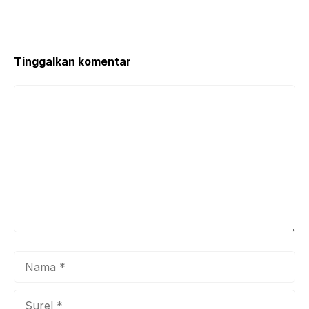
Tinggalkan komentar
Komentar
Nama
Surel