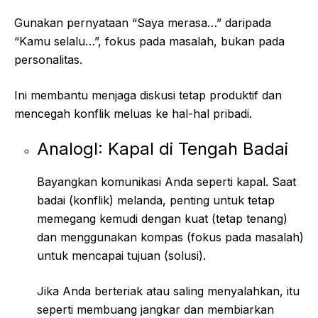
Gunakan pernyataan “Saya merasa…” daripada
“Kamu selalu…”, fokus pada masalah, bukan pada
personalitas.
Ini membantu menjaga diskusi tetap produktif dan
mencegah konflik meluas ke hal-hal pribadi.
AnalogI: Kapal di Tengah Badai
Bayangkan komunikasi Anda seperti kapal. Saat
badai (konflik) melanda, penting untuk tetap
memegang kemudi dengan kuat (tetap tenang)
dan menggunakan kompas (fokus pada masalah)
untuk mencapai tujuan (solusi).
Jika Anda berteriak atau saling menyalahkan, itu
seperti membuang jangkar dan membiarkan