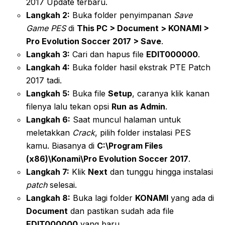
2017 Update terbaru.
Langkah 2:
Buka folder penyimpanan
Save
Game PES
di
This PC > Document > KONAMI >
Pro Evolution Soccer 2017 > Save
.
Langkah 3:
Cari dan hapus file
EDIT000000
.
Langkah 4:
Buka folder hasil ekstrak PTE Patch
2017 tadi.
Langkah 5:
Buka file
Setup
, caranya klik kanan
filenya lalu tekan opsi
Run as Admin
.
Langkah 6:
Saat muncul halaman untuk
meletakkan
Crack
, pilih folder instalasi PES
kamu. Biasanya di
C:\Program Files
(x86)\Konami\Pro Evolution Soccer 2017
.
Langkah 7:
Klik
Next
dan tunggu hingga instalasi
patch
selesai.
Langkah 8:
Buka lagi folder
KONAMI
yang ada di
Document
dan pastikan sudah ada file
EDIT000000
yang baru.