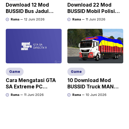
Download 12 Mod
Download 22 Mod
BUSSID Bus Jadul
BUSSID Mobil Polisi
(Lawas, Kotor,
Full Anim Terbaru
Rama
12 Juni 2026
Rama
11 Juni 2026
Dempul, Karatan)
Game
Game
Cara Mengatasi GTA
10 Download Mod
SA Extreme PC
BUSSID Truck MAN
DirectX Version 9.0
(Tronton, Dolly, TGX)
Rama
11 Juni 2026
Rama
10 Juni 2026