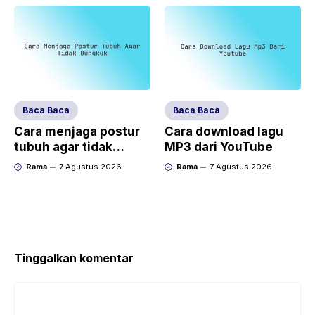
Baca Baca
Baca Baca
Cara menjaga postur
Cara download lagu
tubuh agar tidak
MP3 dari YouTube
bungkuk
Rama
7 Agustus 2026
Rama
7 Agustus 2026
Tinggalkan komentar
Komentar