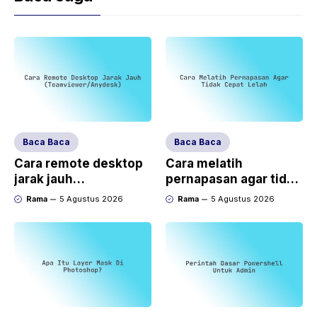
Baca Baca
Baca Baca
Cara remote desktop
Cara melatih
jarak jauh
pernapasan agar tidak
(TeamViewer/AnyDes
cepat lelah
Rama
5 Agustus 2026
Rama
5 Agustus 2026
k)