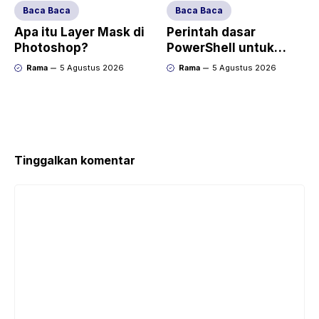
Baca Baca
Baca Baca
Apa itu Layer Mask di
Perintah dasar
Photoshop?
PowerShell untuk
admin
Rama
5 Agustus 2026
Rama
5 Agustus 2026
Tinggalkan komentar
Komentar