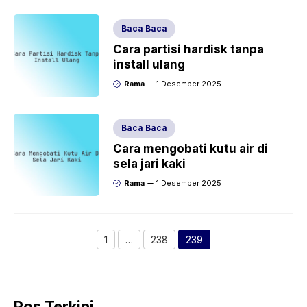
Baca Baca
Cara partisi hardisk tanpa
install ulang
Rama
1 Desember 2025
Baca Baca
Cara mengobati kutu air di
sela jari kaki
Rama
1 Desember 2025
1
…
238
239
Halaman
Halaman
Halaman
Pos Terkini