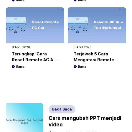
Rama
Rama
8 April 2026
3 April 2026
Terungkap! Cara
Terjawab 5 Cara
Reset Remote AC Aux
Mengatasi Remote
dengan Mudah
AC Aux Tidak
Rama
Rama
Berfungsi
Baca Baca
Cara mengubah PPT menjadi
video