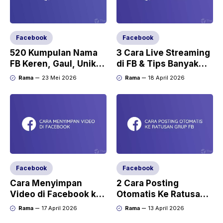
Facebook
Facebook
520 Kumpulan Nama
3 Cara Live Streaming
FB Keren, Gaul, Unik
di FB & Tips Banyak
dan Lucu Super
Penonton
Rama
23 Mei 2026
Rama
18 April 2026
Lengkap
Facebook
Facebook
Cara Menyimpan
2 Cara Posting
Video di Facebook ke
Otomatis Ke Ratusan
Galeri dengan Aplikasi
Grup Facebook yang
Rama
17 April 2026
Rama
13 April 2026
Aman