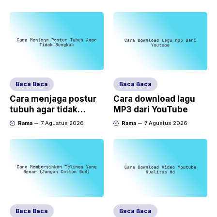
Baca Baca
Baca Baca
Cara menjaga postur
Cara download lagu
tubuh agar tidak
MP3 dari YouTube
bungkuk
Rama
7 Agustus 2026
Rama
7 Agustus 2026
Baca Baca
Baca Baca