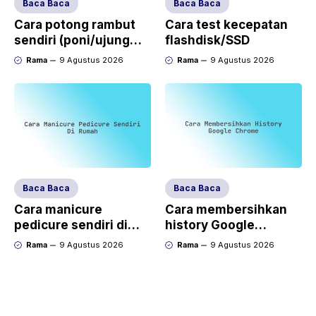
Baca Baca
Baca Baca
Cara potong rambut
Cara test kecepatan
sendiri (poni/ujung
flashdisk/SSD
rambut)
Rama
9 Agustus 2026
Rama
9 Agustus 2026
Baca Baca
Baca Baca
Cara manicure
Cara membersihkan
pedicure sendiri di
history Google
rumah
Chrome
Rama
9 Agustus 2026
Rama
9 Agustus 2026