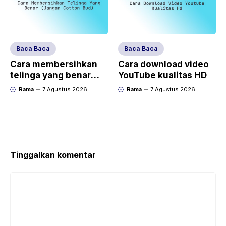
Baca Baca
Baca Baca
Cara membersihkan
Cara download video
telinga yang benar
YouTube kualitas HD
(jangan cotton bud)
Rama
7 Agustus 2026
Rama
7 Agustus 2026
Tinggalkan komentar
Komentar