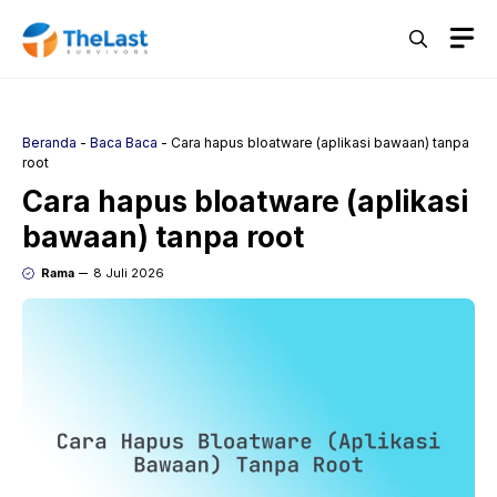
Langsung
M
ke
isi
Beranda
-
Baca Baca
-
Cara hapus bloatware (aplikasi bawaan) tanpa
root
Cara hapus bloatware (aplikasi
bawaan) tanpa root
Rama
8 Juli 2026