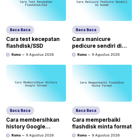
Baca Baca
Baca Baca
Cara test kecepatan
Cara manicure
flashdisk/SSD
pedicure sendiri di
rumah
Rama
9 Agustus 2026
Rama
9 Agustus 2026
Baca Baca
Baca Baca
Cara membersihkan
Cara memperbaiki
history Google
flashdisk minta format
Chrome
Rama
9 Agustus 2026
Rama
9 Agustus 2026