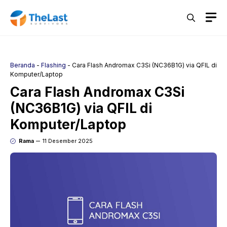
Langsung
M
ke
isi
Beranda
-
Flashing
-
Cara Flash Andromax C3Si (NC36B1G) via QFIL di
Komputer/Laptop
Cara Flash Andromax C3Si
(NC36B1G) via QFIL di
Komputer/Laptop
Rama
11 Desember 2025