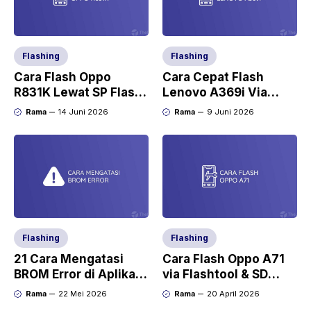
Flashing
Flashing
Cara Flash Oppo
Cara Cepat Flash
R831K Lewat SP Flash
Lenovo A369i Via
Tool (Tested)
Flashtool dan Tanpa
Rama
14 Juni 2026
Rama
9 Juni 2026
PC
Flashing
Flashing
21 Cara Mengatasi
Cara Flash Oppo A71
BROM Error di Aplikasi
via Flashtool & SD
SP Flashtool
Card (Tanpa PC)
Rama
22 Mei 2026
Rama
20 April 2026