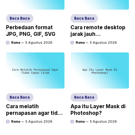
Baca Baca
Baca Baca
Perbedaan format
Cara remote desktop
JPG, PNG, GIF, SVG
jarak jauh
(TeamViewer/AnyDes
Rama
5 Agustus 2026
Rama
5 Agustus 2026
k)
Baca Baca
Baca Baca
Cara melatih
Apa itu Layer Mask di
pernapasan agar tidak
Photoshop?
cepat lelah
Rama
5 Agustus 2026
Rama
5 Agustus 2026